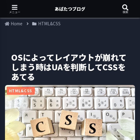
あばたつブログ
メニュー
検索
Home
HTML&CSS
OSによってレイアウトが崩れて
しまう時はUAを判断してCSSを
あてる
HTML&CSS