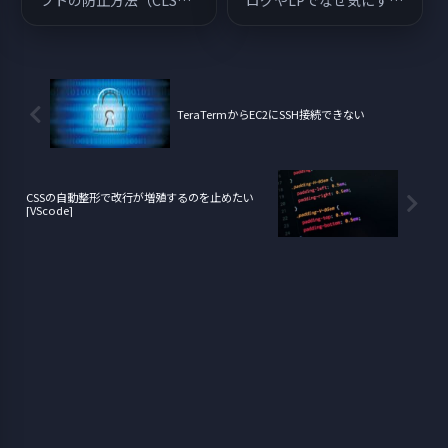
フトの防止方法（CLS対
ログやLPでなぜ気にする
策）について解説したい
のかを整理。専門用語に
と思います。
入る前の「根本」として
読める入門です。
TeraTermからEC2にSSH接続できない
CSSの自動整形で改行が増殖するのを止めたい
[VScode]