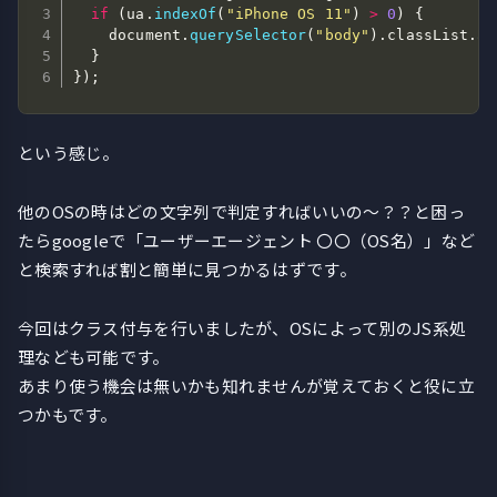
if
(
ua
.
indexOf
(
"iPhone OS 11"
)
>
0
)
{
    document
.
querySelector
(
"body"
)
.
classList
.
ad
}
}
)
;
という感じ。
他のOSの時はどの文字列で判定すればいいの〜？？と困っ
たらgoogleで「ユーザーエージェント 〇〇（OS名）」など
と検索すれば割と簡単に見つかるはずです。
今回はクラス付与を行いましたが、OSによって別のJS系処
理なども可能です。
あまり使う機会は無いかも知れませんが覚えておくと役に立
つかもです。