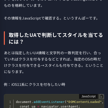
ものを格納しています。
その情報をJavaScriptで確認する。というすんぽーです。
取得したUAで判断してスタイルを当てる
には？
あとは指定したいUA情報と文字列の一致判定を行い、合っ
ていればクラスを付与するなどとすれば、指定のOSの時だ
けクラスを付与できる→スタイルも付与できる。ということ
になります。
例：iOS11系にクラスを付与したい時
document
.
addEventListener
(
"DOMContentLoaded"
,
f
  conat ua 
=
 navigator
.
userAgent
;