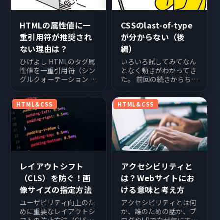
HTMLの属性値に一
CSSのlast-of-type
重引用符が推奨され
が分からない（後
ない理由は？
編）
ひげよし HTMLのタグ属
いろいろ試してみてなん
性値を一重引用符（シン
となく動きがわかってき
グルクォーテーション '
た。 前回の続きからちょ
）で囲っていたらエディ
っと試してみる。前編↓
ターに注意された。。。
前回のまとめ。 クラス指
HTML&CSS
HTML&CSS
HTMLの仕様としては二
定の場合はクラス+要素
重引用符を推奨している
のand指定になるのでは
らしい。理由が気になっ
ないか。 子要素のみに適
たので調べてみた。 二重
用される。 Macでは
引用符を推奨する理由 ※
body要素を親とし、Win
一重...
では...
レイアウトシフト
アクセシビリティと
（CLS）を防ぐ！画
は？Webサイトにお
像サイズの指定方法
ける意味と考え方
ユーザビリティ向上のた
アクセシビリティとは何
めに重要なレイアウトシ
か、誰のための話か、ブ