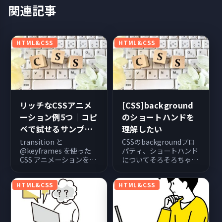
関連記事
HTML&CSS
HTML&CSS
リッチなCSSアニメ
[CSS]background
ーション例5つ｜コピ
のショートハンドを
ペで試せるサンプル
理解したい
集
transition と
CSSのbackgroundプロ
@keyframes を使った
パティ、ショートハンド
CSS アニメーションを5
についてそろそろちゃん
つ紹介。コピペ用の
と理解したい。
HTML + CSS に加え、
HTML&CSS
HTML&CSS
prefers-reduced-
motion の書き方もまと
めています。