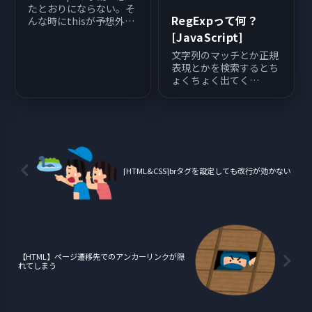
たとおりにならない。そ
RegExpって何？
んな時にthisが予想外の
要素を参照していること
[JavaScript]
があります。今回はthis
文字列のマッチとか正規
の中身を固定させる
表現とかを検索するとち
bind()メソッドについて
ょくちょく出てく
解説していきます。
る”RegExp”という単
語。今になってそういう
意味なのね。となんとな
く分かってきたので簡単
にまとめてみる。
RegExpは正規表現のオ
ブジェクト ”RegExp”は
[HTML&CSS]brタグを設定しても改行が効かない
正規表現のオブ...
【HTML】ページ遷移先でのアンカーリンクが隠
れてしまう