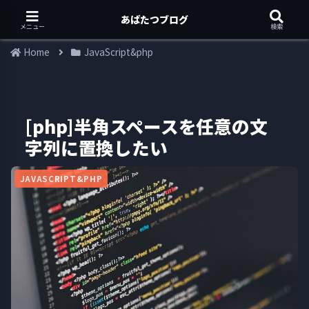
あばたつブログ
メニュー
検索
Home
JavaScript&php
[php]半角スペースを任意の文
字列に置換したい
JAVASCRIPT&PHP