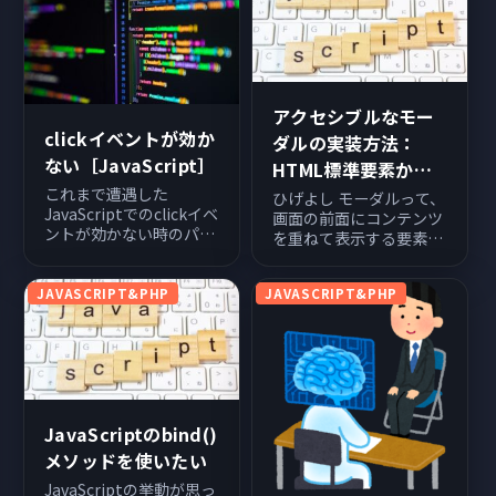
きます。 See the Pen
Untitled by あばたつ...
アクセシブルなモー
clickイベントが効か
ダルの実装方法：
ない［JavaScript］
HTML標準要素から
ライブラリまで
これまで遭遇した
ひげよし モーダルって、
JavaScriptでのclickイベ
画面の前面にコンテンツ
ントが効かない時のパタ
を重ねて表示する要素だ
ーンと対処法を備忘も兼
よね？簡単そうに見える
ねて記載します。
けど、実は難しいって聞
JAVASCRIPT&PHP
JAVASCRIPT&PHP
いたよ。 プログラマーさ
ん そうなんだよね。見た
目は簡単そうでも「アク
セシビリティ」を考える
と、実は複雑な実装が必
要になるんだ。...
JavaScriptのbind()
メソッドを使いたい
JavaScriptの挙動が思っ