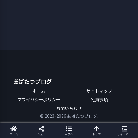
X
Mastodon
Bluesky
Misskey
Facebook
はてブ
Pocket
LINE
Pinterest
あばたつブログ
ホーム
サイトマップ
LinkedIn
コピー
プライバシーポリシー
免責事項
お問い合わせ
© 2023-2026 あばたつブログ.
ホーム
シェア
目次へ
トップ
サイドバー