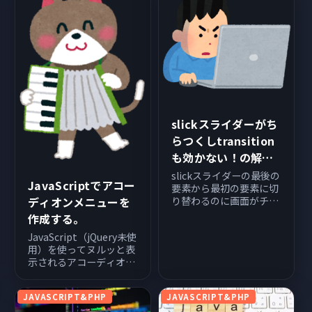
slickスライダーがち
らつくしtransition
も効かない！の解消
法
slickスライダーの最後の
JavaScriptでアコー
要素から最初の要素に切
ディオンメニューを
り替わるのに画面がチラ
つくし、なんなら
作成する。
transitionも効かない。
JavaScript（jQuery未使
思った以上に大変だった
用）を使ってヌルッと表
ので備忘録として記載し
示されるアコーディオン
ます。同じ苦しみにあっ
メニューを作成する。 デ
ている方は良ければ試し
モと解説 デモ タイトル
てみてください。 直すま
JAVASCRIPT&PHP
JAVASCRIPT&PHP
帯をクリックするとアコ
でにや...
ーディオンの中身が出て